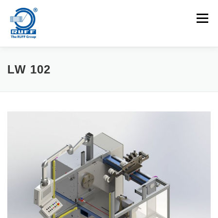
Zum Inhalt springen
Menü
ANWENDUNGEN
MASCHINEN
KARRIEREN
LW 102
NEUIGKEITEN
KONTAKT
Suchen nach: