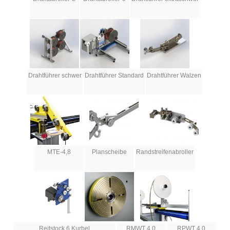
Drahtführer schwer
Drahtführer Standard
Drahtführer Walzen
MTE-4,8
Planscheibe
Randstreifenabroller
Reitstock 6 Kurbel
RMWT 4,0
RPWT 4,0