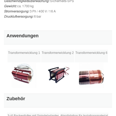
Geschwindigkeitsüberwachung:
Sicherheits-SPS
Gewicht:
ca. 1700 kg
Stromversorgung:
3 Ph / 400 V / 16 A
Druckluftversorgung:
6 bar
Anwendungen
Transformerwicklung 1
Transformerwicklung 2
Transformerwicklung 6
Zubehör
3-/4 Backenfutter mit Spindeladapter
Abrollstation für Isolationsmaterial