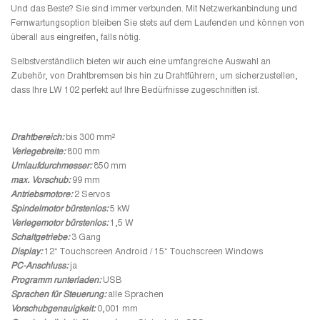
Und das Beste? Sie sind immer verbunden. Mit Netzwerkanbindung und
Fernwartungsoption bleiben Sie stets auf dem Laufenden und können von
überall aus eingreifen, falls nötig.
Selbstverständlich bieten wir auch eine umfangreiche Auswahl an
Zubehör, von Drahtbremsen bis hin zu Drahtführern, um sicherzustellen,
dass Ihre LW 102 perfekt auf Ihre Bedürfnisse zugeschnitten ist.
Drahtbereich:
bis 300 mm²
Verlegebreite:
800 mm
Umlaufdurchmesser:
850 mm
max. Vorschub:
99 mm
Antriebsmotore:
2 Servos
Spindelmotor bürstenlos:
5 kW
Verlegemotor bürstenlos:
1,5 W
Schaltgetriebe:
3 Gang
Display:
12“ Touchscreen Android / 15“ Touchscreen Windows
PC-Anschluss:
ja
Programm runterladen:
USB
Sprachen für Steuerung:
alle Sprachen
Vorschubgenauigkeit:
0,001 mm