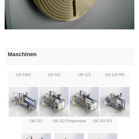
Maschinen
LW 1002
LW 102
LW 122
LW 122-RS
LW 152
LW 152 Progressive
LW 182-RS