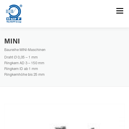
Zum Inhalt springen
Menü
ANWENDUNGEN
MASCHINEN
KARRIEREN
MINI
Baureihe MINI-Maschinen
Draht Ø 0,05 – 1 mm
NEUIGKEITEN
KONTAKT
Ringkern AD 3 – 150 mm
Ringkern ID ab 1 mm
Ringkernhöhe bis 25 mm
Suchen nach: