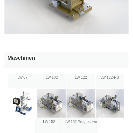
Maschinen
LW 07
LW 102
LW 122
LW 122-RS
LW 152
LW 152 Progressive