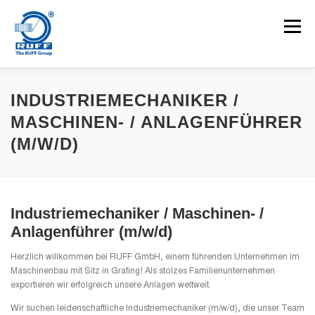
Zum Inhalt springen
Menü
ANWENDUNGEN
MASCHINEN
KARRIEREN
INDUSTRIEMECHANIKER /
MASCHINEN- / ANLAGENFÜHRER
(M/W/D)
NEUIGKEITEN
KONTAKT
Suchen nach:
Industriemechaniker / Maschinen- /
Anlagenführer (m/w/d)
Herzlich willkommen bei RUFF GmbH, einem führenden Unternehmen im
Maschinenbau mit Sitz in Grafing! Als stolzes Familienunternehmen
exportieren wir erfolgreich unsere Anlagen weltweit.
Wir suchen leidenschaftliche Industriemechaniker (m/w/d), die unser Team