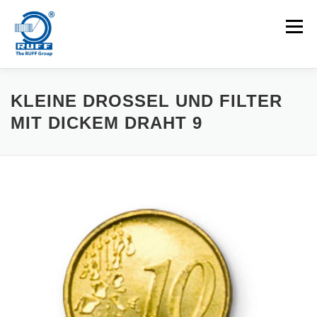
Zum Inhalt springen
Menü
ANWENDUNGEN
MASCHINEN
KARRIEREN
KLEINE DROSSEL UND FILTER
MIT DICKEM DRAHT 9
NEUIGKEITEN
KONTAKT
Suchen nach: