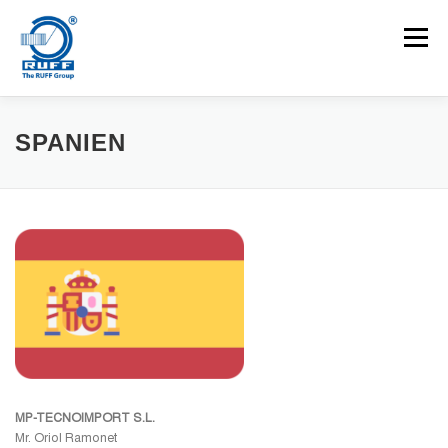
Zum Inhalt springen
Menü
ANWENDUNGEN
MASCHINEN
KARRIEREN
SPANIEN
NEUIGKEITEN
KONTAKT
Suchen nach:
MP-TECNOIMPORT S.L.
Mr. Oriol Ramonet