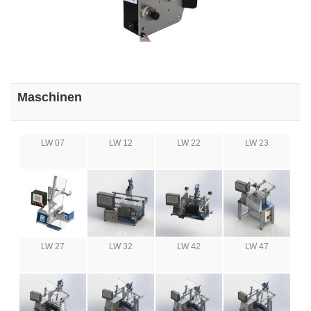
Maschinen
LW 07
LW 12
LW 22
LW 23
LW 27
LW 32
LW 42
LW 47