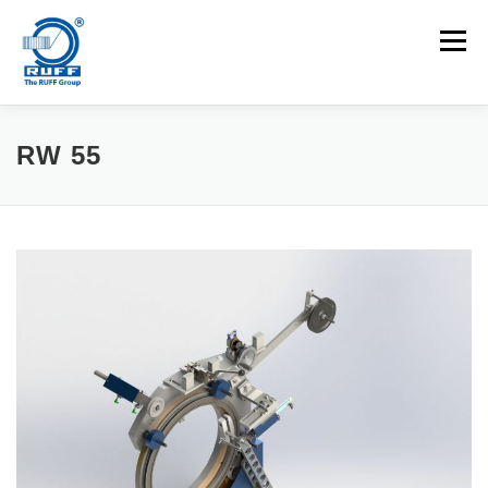
Zum Inhalt springen
Menü
ANWENDUNGEN
MASCHINEN
KARRIEREN
RW 55
NEUIGKEITEN
KONTAKT
Suchen nach: