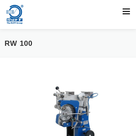
Zum Inhalt springen
Menü
ANWENDUNGEN
MASCHINEN
KARRIEREN
RW 100
NEUIGKEITEN
KONTAKT
Suchen nach: